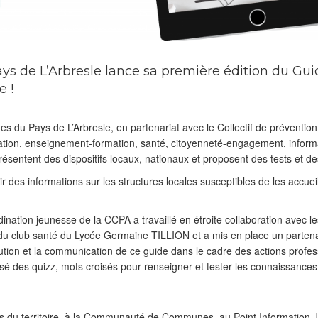
e L’Arbresle lance sa première édition du Guid
e !
u Pays de L’Arbresle, en partenariat avec le Collectif de prévention
ation, enseignement-formation, santé, citoyenneté-engagement, infor
résentent des dispositifs locaux, nationaux et proposent des tests et de
 des informations sur les structures locales susceptibles de les accueill
rdination jeunesse de la CCPA a travaillé en étroite collaboration avec le
 du club santé du Lycée Germaine TILLION et a mis en place un parten
bution et la communication de ce guide dans le cadre des actions profe
osé des quizz, mots croisés pour renseigner et tester les connaissance
ies du territoire, à la Communauté de Communes, au Point Information 