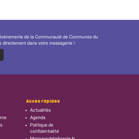
et événements de la Communauté de Communes du
e directement dans votre messagerie !
Accès rapides
Actualités
isme
Agenda
cs
Politique de
confidentialité
Monpaysdelarbresle.fr