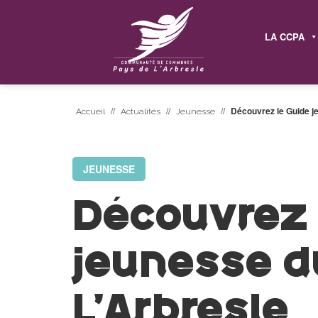
LA CCPA
//
//
//
Découvrez le Guide j
Accueil
Actualités
Jeunesse
JEUNESSE
Découvrez 
jeunesse d
L’Arbresle