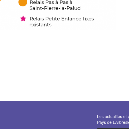
Les actualités 
Pays de L’Arbresl