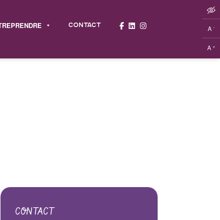
TREPRENDRE
CONTACT
-
A
+
A
CONTACT