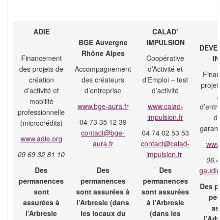
ADIE
CALAD’
BGE Auvergne
IM
PULSION
DEVE
Rhône Alpes
Financement
Coopérative
IN
des projets de
Accompagnement
d’Activité et
Fina
création
des créateurs
d’Emploi – test
projet
d’activité et
d’entreprise
d’activité
/
mobilité
www.bge-aura.fr
www.calad-
d’entr
professionnelle
impulsion.fr
d’
04 73 35 12 39
(microcrédits)
garant
contact@bge-
04 74 02 53 53
www.adie.org
aura.fr
contact@calad-
www.
09 69 32 81 10
impulsion.fr
06.4
Des
Des
Des
gaudin
permanences
permanences
permanences
Des p
sont
sont assurées à
sont assurées
peu
assurées à
l’Arbresle (dans
à l’Arbresle
as
l’Arbresle
les locaux du
(dans les
l’Arb