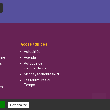
Accès rapides
Actualités
isme
Agenda
cs
Politique de
confidentialité
Monpaysdelarbresle.fr
Les Murmures du
Temps
es
ll
Personalize