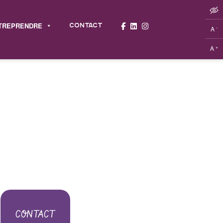
TREPRENDRE
CONTACT
-
A
+
A
CONTACT