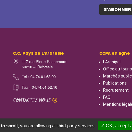
S'ABONNER
C.C. Pays de L’Arbresle
CCPA en ligne
117 rue Pierre Passemard
L’Archipel
69210 – L’Arbresle
Office du tour
Tel : 04.74.01.68.90
Marchés publi
Publications
Fax : 04.74.01.52.16
Recrutement
FAQ
CONTACTEZ-NOUS
Mentions légal
to scroll,
you are allowing all third-party services
✓ OK, accept a