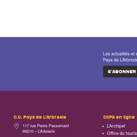
Les actualités 
Pays de L’Arbresl
S'ABONNER
C.C. Pays de L’Arbresle
CCPA en ligne
117 rue Pierre Passemard
L’Archipel
69210 – L’Arbresle
Office du tour