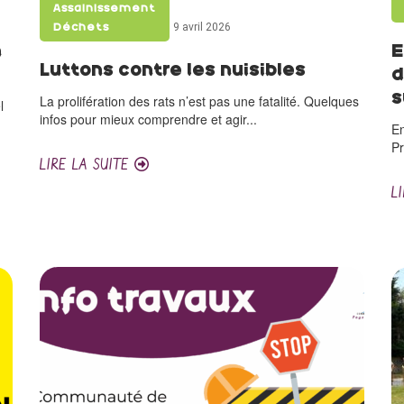
Assainissement
9 avril 2026
Déchets
n
E
Luttons contre les nuisibles
d
s
La prolifération des rats n’est pas une fatalité. Quelques
l
infos pour mieux comprendre et agir...
En
P
LIRE LA SUITE
L