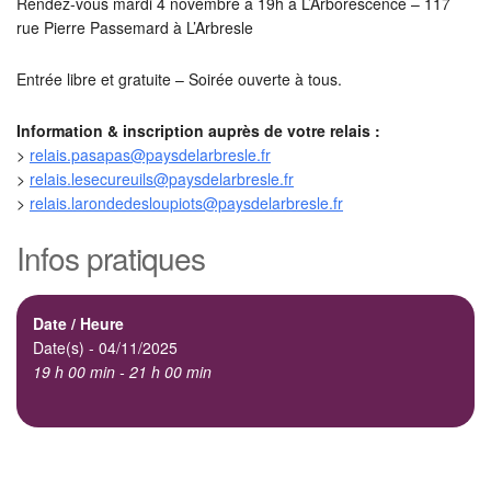
Rendez-vous mardi 4 novembre à 19h à L’Arborescence – 117
rue Pierre Passemard à L’Arbresle
Entrée libre et gratuite – Soirée ouverte à tous.
Information & inscription auprès de votre relais :
>
relais.pasapas@paysdelarbresle.fr
>
relais.lesecureuils@paysdelarbresle.fr
>
relais.larondedesloupiots@paysdelarbresle.fr
Infos pratiques
Date / Heure
Date(s) - 04/11/2025
19 h 00 min - 21 h 00 min