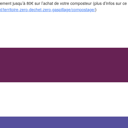
ement jusqu’à 80€ sur l’achat de votre composteur (plus d’infos sur ce d
t/territoire-zero-dechet-zero-gaspillage/compostage/
)