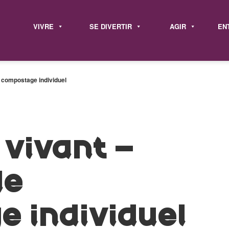
VIVRE
SE DIVERTIR
AGIR
EN
le compostage individuel
 vivant –
le
 individuel