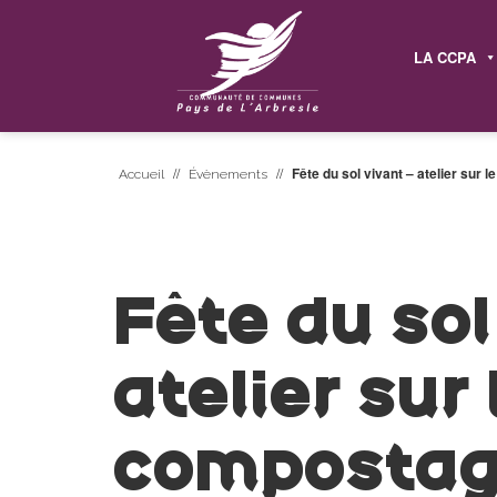
LA CCPA
//
//
Fête du sol vivant – atelier sur 
Accueil
Évènements
Fête du sol
atelier sur 
compostage