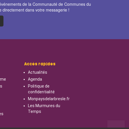
et événements de la Communauté de Communes du
e directement dans votre messagerie !
Accès rapides
Actualités
isme
Agenda
cs
Politique de
confidentialité
Monpaysdelarbresle.fr
Les Murmures du
Temps
es