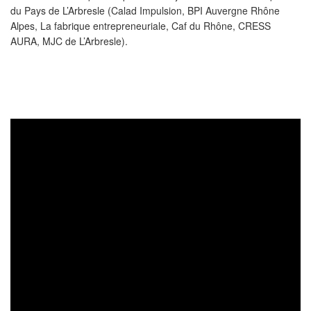
du Pays de L’Arbresle (Calad Impulsion, BPI Auvergne Rhône
Alpes, La fabrique entrepreneuriale, Caf du Rhône, CRESS
AURA, MJC de L’Arbresle).