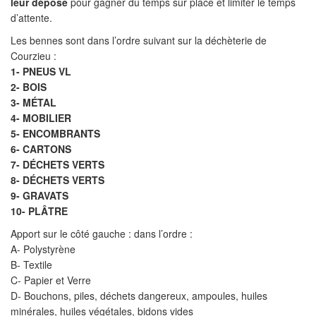
leur dépose
pour gagner du temps sur place et limiter le temps
d’attente.
Les bennes sont dans l’ordre suivant sur la déchèterie de
Courzieu :
1- PNEUS VL
2- BOIS
3- MÉTAL
4- MOBILIER
5- ENCOMBRANTS
6- CARTONS
7- DÉCHETS VERTS
8- DÉCHETS VERTS
9- GRAVATS
10-
PLÂTRE
Apport sur le côté gauche : dans l’ordre :
A- Polystyrène
B- Textile
C- Papier et Verre
D- Bouchons, piles, déchets dangereux, ampoules, huiles
minérales, huiles végétales, bidons vides