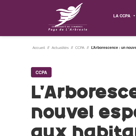
LA CCPA
//
//
//
L’Arborescence : un nouve
Accueil
Actualités
CCPA
CCPA
L’Arboresc
nouvel esp
aux habita